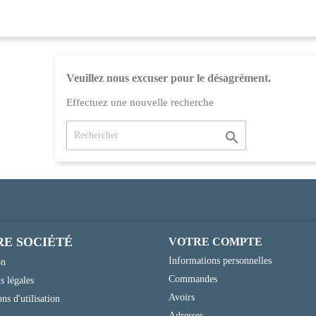
Veuillez nous excuser pour le désagrément.
Effectuez une nouvelle recherche

E SOCIÉTÉ
VOTRE COMPTE
Informations personnelles
on
Commandes
s légales
Avoirs
ns d'utilisation
Adresses