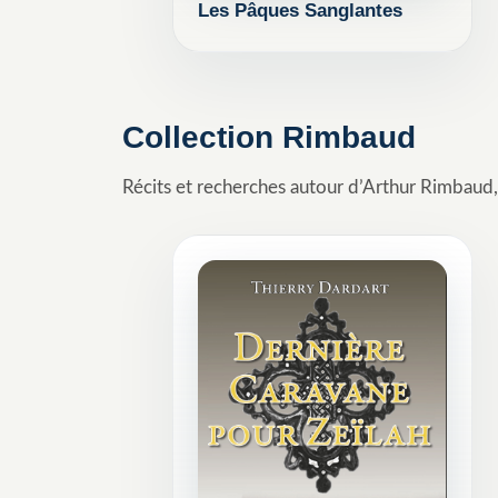
Les Pâques Sanglantes
ROMAN HISTORIQUE
LAON
Collection Rimbaud
MOYEN ÂGE
Récits et recherches autour d’Arthur Rimbaud, 