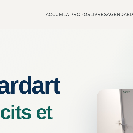
ACCUEIL
À PROPOS
LIVRES
AGENDA
ÉD
ardart
its et