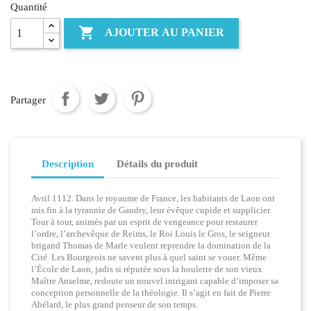
Quantité

AJOUTER AU PANIER
Partager
Description
Détails du produit
Avril 1112. Dans le royaume de France, les habitants de Laon ont
mis fin à la tyrannie de Gaudry, leur évêque cupide et supplicier.
Tour à tour, animés par un esprit de vengeance pour restaurer
l’ordre, l’archevêque de Reims, le Roi Louis le Gros, le seigneur
brigand Thomas de Marle veulent reprendre la domination de la
Cité. Les Bourgeois ne savent plus à quel saint se vouer. Même
l’École de Laon, jadis si réputée sous la houlette de son vieux
Maître Anselme, redoute un nouvel intrigant capable d’imposer sa
conception personnelle de la théologie. Il s’agit en fait de Pierre
Abélard, le plus grand penseur de son temps.