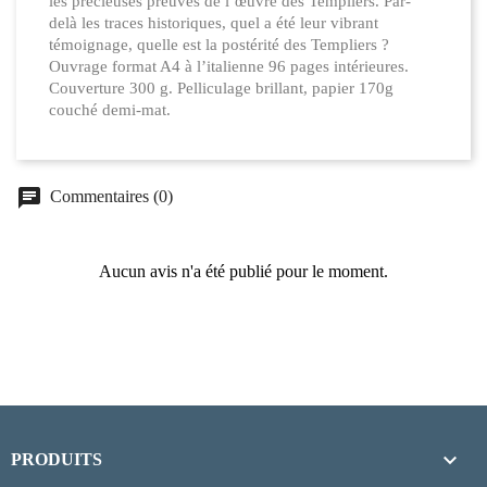
les précieuses preuves de l’œuvre des Templiers. Par-
delà les traces historiques, quel a été leur vibrant
témoignage, quelle est la postérité des Templiers ?
Ouvrage format A4 à l’italienne 96 pages intérieures.
Couverture 300 g. Pelliculage brillant, papier 170g
couché demi-mat.
chat
Commentaires (0)
Aucun avis n'a été publié pour le moment.

PRODUITS